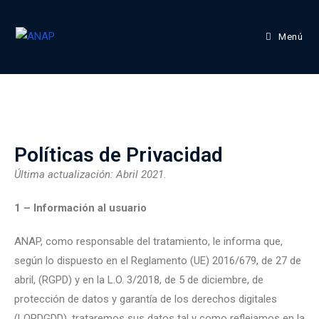
Menú
Políticas de Privacidad
Última actualización: Abril 2021.
1 – Información al usuario
ANAP, como responsable del tratamiento, le informa que,
según lo dispuesto en el Reglamento (UE) 2016/679, de 27 de
abril, (RGPD) y en la L.O. 3/2018, de 5 de diciembre, de
protección de datos y garantía de los derechos digitales
(LOPDGDD), trataremos sus datos tal y como reflejamos en la